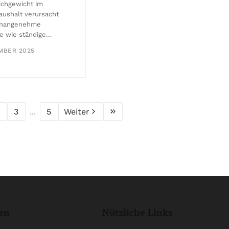
ichgewicht im
ushalt verursacht
unangenehme
 wie ständige…
MBER 2025
3
...
5
Weiter
en
Nützliche Links