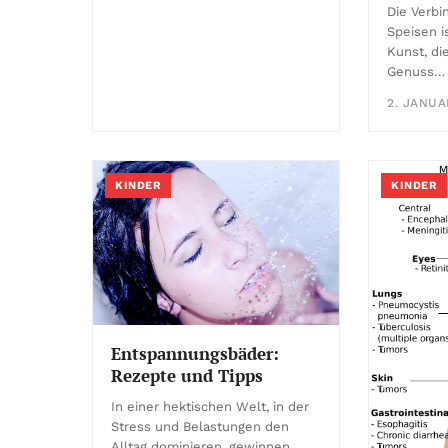
Die Verb
Speisen i
Kunst, di
Genuss…
2. JANUA
KINDER
KINDER
Entspannungsbäder:
Rezepte und Tipps
In einer hektischen Welt, in der
Stress und Belastungen den
Alltag dominieren, gewinnen…