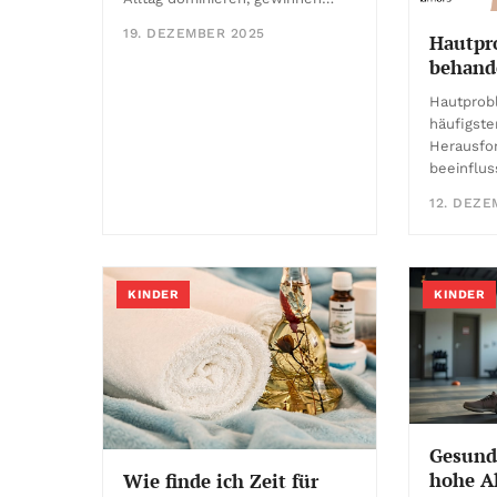
19. DEZEMBER 2025
Hautpr
behand
Hautprob
häufigste
Herausfo
beeinflu
12. DEZE
KINDER
KINDER
Gesunde
hohe Al
Wie finde ich Zeit für