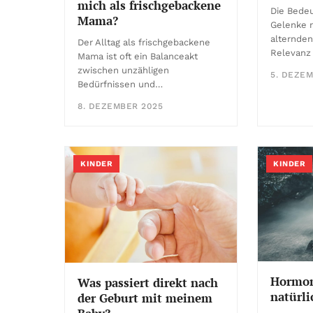
mich als frischgebackene
Die Bede
Mama?
Gelenke n
alternden
Der Alltag als frischgebackene
Relevanz 
Mama ist oft ein Balanceakt
zwischen unzähligen
5. DEZEM
Bedürfnissen und…
8. DEZEMBER 2025
KINDER
KINDER
Hormo
Was passiert direkt nach
natürli
der Geburt mit meinem