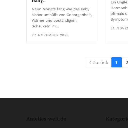
Baby?
Ein Ungle
Hormonha
Neun Monate lang war das Baby
oftmals 
sicher umhüllt von Geborgenheit,
Symptome
Wärme und beständigem
Schaukeln im…
21. NOVE
27. NOVEMBER 2025
Zurück
1
2
Amelies-welt.de
Kategori