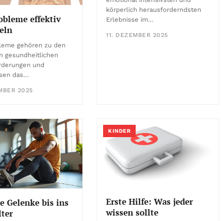
körperlich herausforderndsten
obleme effektiv
Erlebnisse im…
eln
11. DEZEMBER 2025
leme gehören zu den
n gesundheitlichen
rderungen und
ssen das…
MBER 2025
KINDER
Erste Hilfe: Was jeder
 Gelenke bis ins
wissen sollte
ter