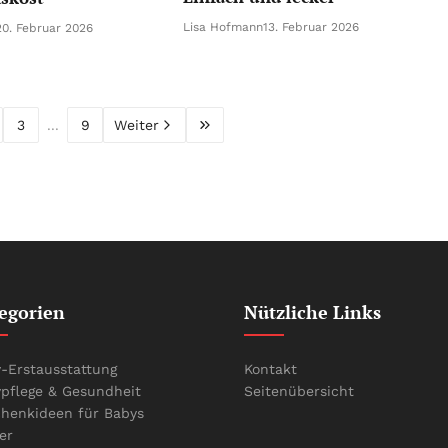
Lisa Hofmann
13. Februar 2026
20. Februar 2026
3
...
9
Weiter
egorien
Nützliche Links
-Erstausstattung
Kontakt
pflege & Gesundheit
Seitenübersicht
henkideen für Babys
er