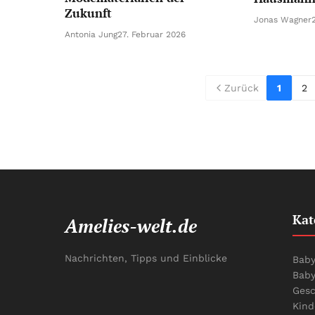
Zukunft
Jonas Wagner
Antonia Jung
27. Februar 2026
Zurück
1
2
Kat
Amelies-welt.de
Nachrichten, Tipps und Einblicke
Baby
Baby
Gesc
Kind