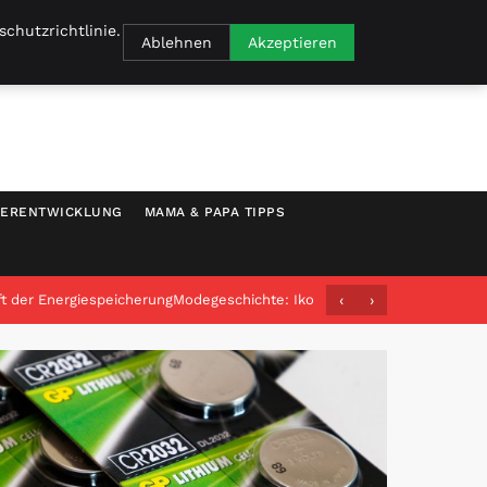
chutzrichtlinie.
Ablehnen
Akzeptieren
DERENTWICKLUNG
MAMA & PAPA TIPPS
ft der Energiespeicherung
Modegeschichte: Ikonen und Trends
‹
›
Designer