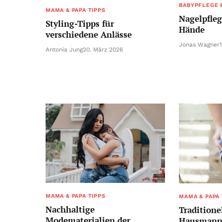
BABYPFLEGE 
MAMA & PAPA TIPPS
Nagelpfle
Styling-Tipps für
Hände
verschiedene Anlässe
Jonas Wagner
Antonia Jung
20. März 2026
MAMA & PAPA TIPPS
MAMA & PAPA 
Nachhaltige
Traditione
Modematerialien der
Hausmann