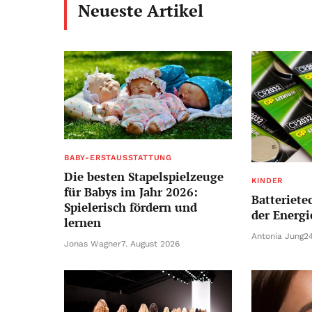
Neueste Artikel
BABY-ERSTAUSSTATTUNG
Die besten Stapelspielzeuge
KINDER
für Babys im Jahr 2026:
Batteriete
Spielerisch fördern und
der Energ
lernen
Antonia Jung
24
Jonas Wagner
7. August 2026