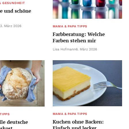
& GESUNDHEIT
ge und schöne
13. März 2026
MAMA & PAPA TIPPS
Farbberatung: Welche
Farben stehen mir
Lisa Hofmann
6. März 2026
MAMA & PAPA TIPPS
TIPPS
Kuchen ohne Backen:
lle deutsche
Einfach und lecker
skost