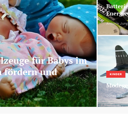
Batteri
Energie
Antonia Jung
elzeuge für Babys im
h fördern und
KINDER
Modeges
Jonas Wagne