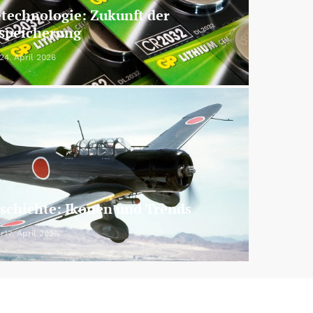
etechnologie: Zukunft der
speicherung
24. April 2026
chichte: Ikonen und Trends
r
17. April 2026