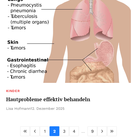
KINDER
Hautprobleme effektiv behandeln
Lisa Hofmann
12. Dezember 2025
1
2
3
4
...
9