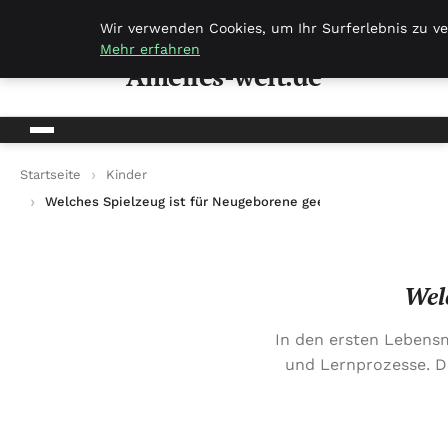
Amelies-welt.de
Wir verwenden Cookies, um Ihr Surferlebnis zu ve
Mehr erfahren
Amelies-welt.de
Startseite
Kinder
Welches Spielzeug ist für Neugeborene geeignet?
Welc
In den ersten Lebens
und Lernprozesse. D