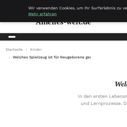
Amelies-welt.de
Wir verwenden Cookies, um Ihr Surferlebnis zu ve
Mehr erfahren
Amelies-welt.de
Startseite
Kinder
Welches Spielzeug ist für Neugeborene geeignet?
Welc
In den ersten Lebens
und Lernprozesse. D