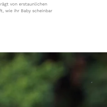
rägt von erstaunlichen
, wie ihr Baby scheinbar