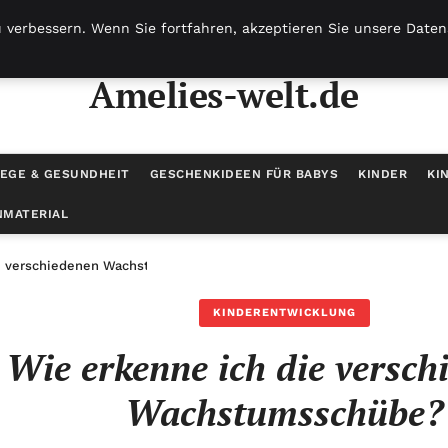
 verbessern. Wenn Sie fortfahren, akzeptieren Sie unsere Datens
Amelies-welt.de
EGE & GESUNDHEIT
GESCHENKIDEEN FÜR BABYS
KINDER
KI
NMATERIAL
ie verschiedenen Wachstumsschübe?
KINDERENTWICKLUNG
Wie erkenne ich die versch
Wachstumsschübe?