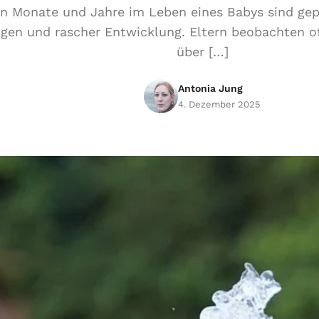
en Monate und Jahre im Leben eines Babys sind gep
gen und rascher Entwicklung. Eltern beobachten oft
über […]
Antonia Jung
4. Dezember 2025