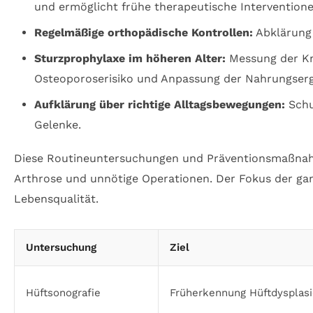
und ermöglicht frühe therapeutische Interventione
Regelmäßige orthopädische Kontrollen:
Abklärung 
Sturzprophylaxe im höheren Alter:
Messung der Kn
Osteoporoserisiko und Anpassung der Nahrungser
Aufklärung über richtige Alltagsbewegungen:
Schu
Gelenke.
Diese Routineuntersuchungen und Präventionsmaßnahme
Arthrose und unnötige Operationen. Der Fokus der ga
Lebensqualität.
Untersuchung
Ziel
Hüftsonografie
Früherkennung Hüftdysplas