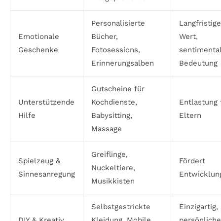
Personalisierte
Langfristige
Emotionale
Bücher,
Wert,
Geschenke
Fotosessions,
sentimenta
Erinnerungsalben
Bedeutung
Gutscheine für
Unterstützende
Kochdienste,
Entlastung 
Hilfe
Babysitting,
Eltern
Massage
Greiflinge,
Spielzeug &
Fördert
Nuckeltiere,
Sinnesanregung
Entwicklun
Musikkisten
Selbstgestrickte
Einzigartig,
DIY & Kreativ
Kleidung, Mobile,
persönliche