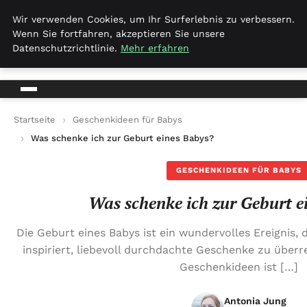
Amelies-welt.de
Wir verwenden Cookies, um Ihr Surferlebnis zu verbessern.
Wenn Sie fortfahren, akzeptieren Sie unsere
Amelies-welt.de
Datenschutzrichtlinie.
Mehr erfahren
Startseite
Geschenkideen für Babys
Was schenke ich zur Geburt eines Babys?
GESCHENKIDEEN FÜR BABYS
Was schenke ich zur Geburt e
Die Geburt eines Babys ist ein wundervolles Ereignis,
inspiriert, liebevoll durchdachte Geschenke zu über
Geschenkideen ist […]
Antonia Jung