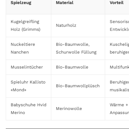
Spielzeug
Material
Vorteil
Kugelgreifling
Sensoris
Naturholz
Holz (Grimms)
Entwickl
Nuckeltiere
Bio-Baumwolle,
Kuschelig
Nanchen
Schurwolle Füllung
beruhige
Musselintücher
Bio-Baumwolle
Multifunk
Spieluhr Kallisto
Beruhige
Bio-Baumwollplüsch
«Mond»
musikali
Babyschuhe Hvid
Wärme +
Merinowolle
Merino
Anpassun