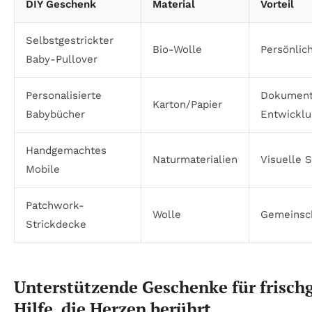
DIY Geschenk
Material
Vorteil
Selbstgestrickter
Bio-Wolle
Persönlic
Baby-Pullover
Personalisierte
Dokument
Karton/Papier
Babybücher
Entwicklu
Handgemachtes
Naturmaterialien
Visuelle S
Mobile
Patchwork-
Wolle
Gemeinsch
Strickdecke
Unterstützende Geschenke für frisch
Hilfe, die Herzen berührt