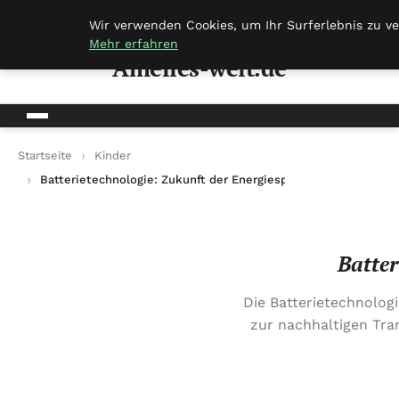
Amelies-welt.de
Wir verwenden Cookies, um Ihr Surferlebnis zu ve
Mehr erfahren
Amelies-welt.de
Startseite
Kinder
Batterietechnologie: Zukunft der Energiespeicherung
Batter
Die Batterietechnolog
zur nachhaltigen Tran